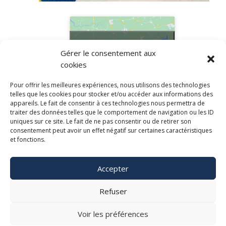
Cliquez pour accepter les
Gérer le consentement aux
cookies marketing et activer
cookies
ce contenu
Pour offrir les meilleures expériences, nous utilisons des technologies
telles que les cookies pour stocker et/ou accéder aux informations des
appareils. Le fait de consentir à ces technologies nous permettra de
238, rue de la Croix Nivert 75015 Paris
traiter des données telles que le comportement de navigation ou les ID
uniques sur ce site. Le fait de ne pas consentir ou de retirer son
consentement peut avoir un effet négatif sur certaines caractéristiques
Tél : 01.58.35.04.18
et fonctions.
Accepter
Refuser
Voir les préférences
Mentions Légales