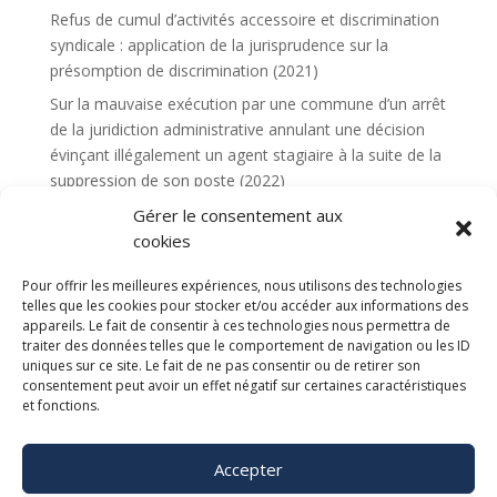
Refus de cumul d’activités accessoire et discrimination
syndicale : application de la jurisprudence sur la
présomption de discrimination (2021)
Sur la mauvaise exécution par une commune d’un arrêt
de la juridiction administrative annulant une décision
évinçant illégalement un agent stagiaire à la suite de la
suppression de son poste (2022)
Légalité des interdictions de manifestations contre les
Gérer le consentement aux
violences policières eu égard au risque d’une atteinte
cookies
grave à l’ordre public du fait du caractère extrêmement
Pour offrir les meilleures expériences, nous utilisons des technologies
récent des émeutes urbaines et de la faible
telles que les cookies pour stocker et/ou accéder aux informations des
disponibilité des forces de l’ordre pour assurer la
appareils. Le fait de consentir à ces technologies nous permettra de
sécurisation de ces manifestations (2023)
traiter des données telles que le comportement de navigation ou les ID
uniques sur ce site. Le fait de ne pas consentir ou de retirer son
Point sur l’admission exceptionnelle au séjour (2023)
consentement peut avoir un effet négatif sur certaines caractéristiques
et fonctions.
Un fonctionnaire faisant l’objet d’une exclusion
temporaire des fonctions ne peut percevoir de
rémunération résultant d’un congé de maladie durant
Accepter
la période d’exécution de cette sanction (2023)